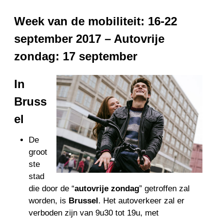
Week van de mobiliteit: 16-22
september 2017 – Autovrije
zondag: 17 september
In
Bruss
el
De
groot
ste
stad
die door de “
autovrije zondag
” getroffen zal
worden, is
Brussel
. Het autoverkeer zal er
verboden zijn van 9u30 tot 19u, met