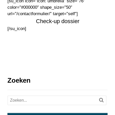
[su_icon icon=”icon: umbrella” size=”76″
color=”#000000″ shape_size=”50″
url=”/contactformulier/” target=”self”]
Check-up dossier
[/su_icon]
Zoeken