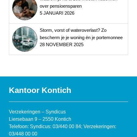
over pensioensparen
5 JANUARI 2026
Storm, vorst of wateroverlast? Zo
bescherm je je woning én je portemonnee
28 NOVEMBER 2025
Kantoor Kontich
Verzekeringen – Syndicus
Liersebaan 9 – 2550 Kontich
Telefoon: Syndicus: 03/440 00 84; Verzekeringen:
03/448 00 00