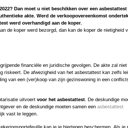
2022? Dan moet u niet beschikken over een asbestattest
authentieke akte. Werd de verkoopovereenkomst onderte
ttest werd overhandigd aan de koper.
g aan de koper werd bezorgd, dan kan de koper de nietigheid 
ngrijpende financiële en juridische gevolgen. De akte zal niet 
riskeert. De afwezigheid van het asbestattest kan zelfs lei
ing van een (ver)koop van zijn gezinswoning in een conflicts
tarisatie uitvoert
voor het asbestattest
. De deskundige mo
achtgever en de deskundige moeten samen een
asbestattest
jk vast te leggen.
zekeringsportefeuille kan je je hiertegen beschermen. Als je