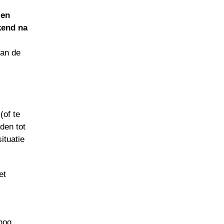
 en
kend na
van de
(of te
den tot
ituatie
et
 nog