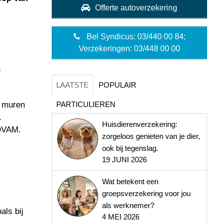
Offerte autoverzekering
Bel Syndicus: 03/440 00 84;
Verzekeringen: 03/448 00 00
-
LAATSTE
POPULAIR
PARTICULIEREN
n muren
.
Huisdierenverzekering:
 OVAM.
zorgeloos genieten van je dier,
ook bij tegenslag.
19 JUNI 2026
Wat betekent een
groepsverzekering voor jou
als werknemer?
als bij
4 MEI 2026