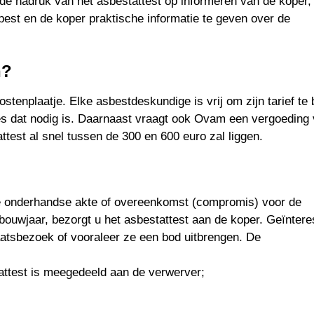
gt de nadruk van het asbestattest op informeren van de koper,
est en de koper praktische informatie te geven over de
n?
stenplaatje. Elke asbestdeskundige is vrij om zijn tarief te 
mes dat nodig is. Daarnaast vraagt ook Ovam een vergoeding
test al snel tussen de 300 en 600 euro zal liggen.
e onderhandse akte of overeenkomst (compromis) voor de
obouwjaar, bezorgt u het asbestattest aan de koper. Geïnter
plaatsbezoek of vooraleer ze een bod uitbrengen. De
attest is meegedeeld aan de verwerver;