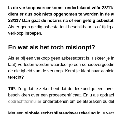
Is de verkoopovereenkomst ondertekend vóór 23/11/
dient er dus ook niets opgenomen te worden in de 
23/11? Dan gaat de notaris na of een geldig asbesta
Als er geen geldig asbestattest beschikbaar is of tijdi
verkoop inroepen.
En wat als het toch misloopt?
Als er bij een verkoop geen asbestattest is, riskeer je i
laat) verleden worden waardoor je een schadevergoeding 
de nietigheid van de verkoop. Komt je klant naar aanleid
terecht?
TIP:
Zorg dat je zeker bent dat de deskundige een inven
beschikken over een procescertificaat. En u als opdr
opdrachtformulier
ondertekenen om de afspraken duideli
Met een
globale rechtsbijstandsverzekering
in je ver