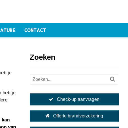
ATURE
CONTACT
Zoeken
heb je
n heb je
Check-up aanvragen
dere
Offerte brandverzekering
t kan
oop van