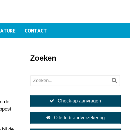
ATURE
CONTACT
Zoeken
Check-up aanvragen
um de
 bpost
Offerte brandverzekering
 bij de