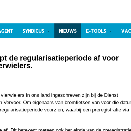
AGENT
SYNDICUS
NIEUWS
E-TOOLS
VAC
t de regularisatieperiode af voor
erwielers.
ierwielers in ons land ingeschreven zijn bij de Dienst
 en Vervoer. Om eigenaars van bromfietsen van voor die dat
regularisatieperiode voorzien, waarbij een preregistratie via
e af
. Dit betekent meteen ook het einde van de preregistratie