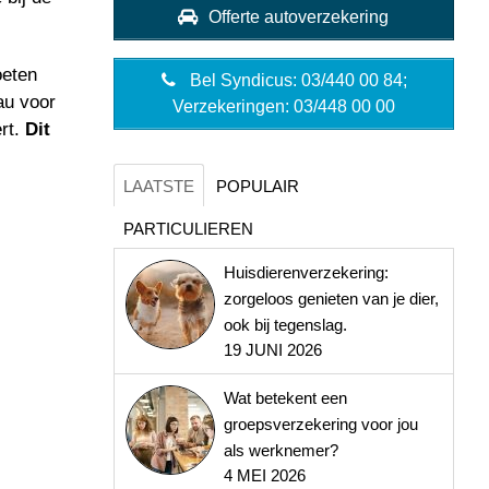
Offerte autoverzekering
oeten
Bel Syndicus: 03/440 00 84;
au voor
Verzekeringen: 03/448 00 00
ert.
Dit
LAATSTE
POPULAIR
PARTICULIEREN
Huisdierenverzekering:
zorgeloos genieten van je dier,
ook bij tegenslag.
19 JUNI 2026
Wat betekent een
groepsverzekering voor jou
als werknemer?
4 MEI 2026