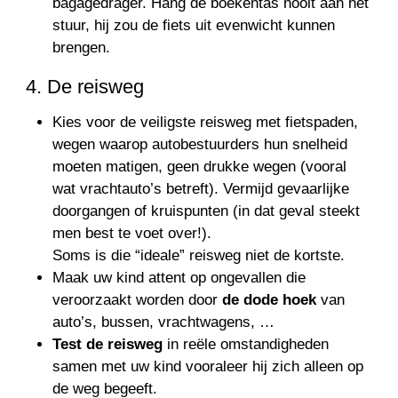
bagagedrager. Hang de boekentas nooit aan het
stuur, hij zou de fiets uit evenwicht kunnen
brengen.
4. De reisweg
Kies voor de veiligste reisweg met fietspaden,
wegen waarop autobestuurders hun snelheid
moeten matigen, geen drukke wegen (vooral
wat vrachtauto’s betreft). Vermijd gevaarlijke
doorgangen of kruispunten (in dat geval steekt
men best te voet over!).
Soms is die “ideale” reisweg niet de kortste.
Maak uw kind attent op ongevallen die
veroorzaakt worden door
de dode hoek
van
auto’s, bussen, vrachtwagens, …
Test de reisweg
in reële omstandigheden
samen met uw kind vooraleer hij zich alleen op
de weg begeeft.