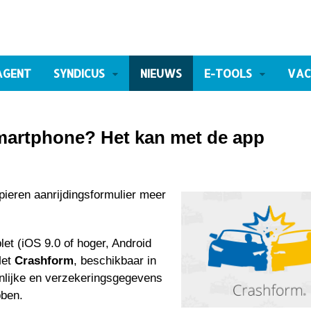
AGENT
SYNDICUS
NIEUWS
E-TOOLS
VAC
smartphone? Het kan met de app
pieren aanrijdingsformulier meer
et (iOS 9.0 of hoger, Android
Met
Crashform
, beschikbaar in
onlijke en verzekeringsgegevens
bben.