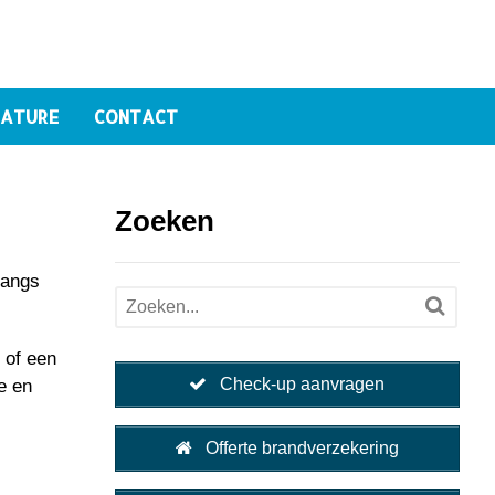
ATURE
CONTACT
Zoeken
langs
 of een
Check-up aanvragen
e en
Offerte brandverzekering