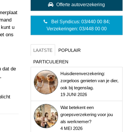
Offerte autoverzekering
merplaat
iemand
Bel Syndicus: 03/440 00 84;
 kunt u
Verzekeringen: 03/448 00 00
met ons
LAATSTE
POPULAIR
PARTICULIEREN
u dat de
Huisdierenverzekering:
,
zorgeloos genieten van je dier,
ook bij tegenslag.
19 JUNI 2026
licht
Wat betekent een
groepsverzekering voor jou
als werknemer?
4 MEI 2026