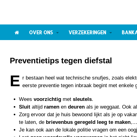
OVER ONS
VERZEKERINGEN
BANK
Preventietips tegen diefstal
E
r bestaan heel wat technische snufjes, zoals ele
eerste preventie tegen inbraak begint met enkele
Wees
voorzichtig
met
sleutels
.
Sluit
altijd
ramen
en
deuren
als je weggaat. Ook al 
Zorg ervoor dat je huis bewoond lijkt als je op vaka
te laten, de
brievenbus geregeld leeg te maken
,
Je kan ook aan de lokale politie vragen om een oogje