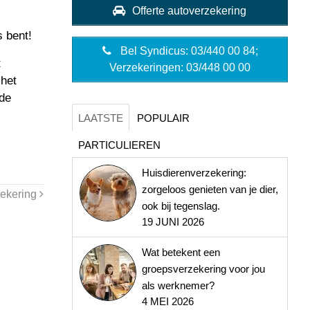
Offerte autoverzekering
s bent!
Bel Syndicus: 03/440 00 84;
t
Verzekeringen: 03/448 00 00
 het
 de
LAATSTE
POPULAIR
PARTICULIEREN
Huisdierenverzekering:
zorgeloos genieten van je dier,
zekering
ook bij tegenslag.
19 JUNI 2026
Wat betekent een
groepsverzekering voor jou
als werknemer?
4 MEI 2026