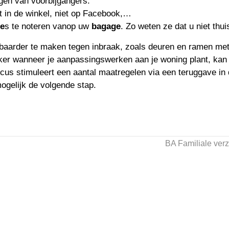
ggen van voorbijgangers.
et in de winkel, niet op Facebook,…
re
s te noteren vanop uw
bagage
. Zo weten ze dat u niet thui
rbaarder te maken tegen inbraak, zoals deuren en ramen me
eker wanneer je aanpassingswerken aan je woning plant, kan
cus stimuleert een aantal maatregelen via een teruggave in
ogelijk de volgende stap.
BA Familiale ver