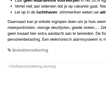
Laat
geen waardevolle voorwerpen
in het zicht li
Vertel niet aan iedereen dat je op vakantie gaat. Ni
Let op in de
luchthaven
: slimmeriken weten uw
ad
Daarnaast kan je enkele ingrepen doen om je huis wee
meerpuntsloten, stevige deurlijsten, goede sloten,… Z
geen kwaad hier extra aandacht aan te besteden. De fis
personenbelasting. Een elektronisch alarmsysteem is m
Brandverzekering
Diefstalverzekering woning