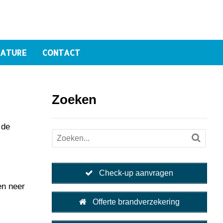
ATURE
CONTACT
Zoeken
 de
Check-up aanvragen
en neer
Offerte brandverzekering