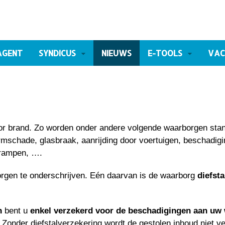
AGENT
SYNDICUS
NIEUWS
E-TOOLS
VAC
r brand. Zo worden onder andere volgende waarborgen sta
mschade, glasbraak, aanrijding door voertuigen, beschadig
rrampen, ….
orgen te onderschrijven. Eén daarvan is de waarborg
diefsta
n
bent u
enkel verzekerd voor de beschadigingen aan uw
 Zonder diefstalverzekering wordt de gestolen inhoud niet v