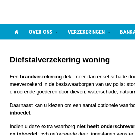
OVER ONS
VERZEKERINGEN
BANK
Diefstalverzekering woning
Een
brandverzekering
dekt meer dan enkel schade doo
meeverzekerd in de basiswaarborgen van uw polis: stor
onroerende goederen door dieven, waterschade, natuu
Daarnaast kan u kiezen om een aantal optionele waarb
inboedel.
Indien u deze extra waarborg
niet heeft onderschreve
en inboedel
: bvb geforceerde deur, ingeslagen venster.