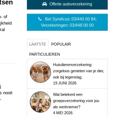
tsen
Offerte autoverzekering
- of
Bel Syndicus: 03/440 00 84;
ijkheid
Verzekeringen: 03/448 00 00
ral
LAATSTE
POPULAIR
PARTICULIEREN
Huisdierenverzekering:
zorgeloos genieten van je dier,
ook bij tegenslag.
19 JUNI 2026
j
s nooit
Wat betekent een
-
groepsverzekering voor jou
als werknemer?
4 MEI 2026