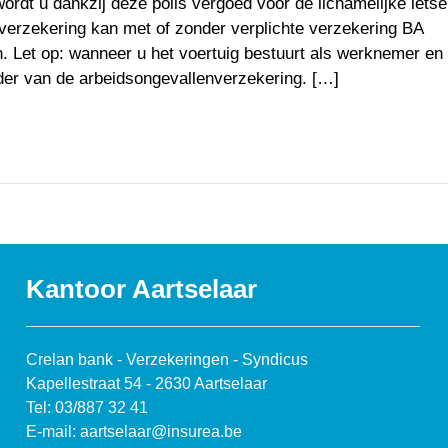
rdt u dankzij deze polis vergoed voor de lichamelijke letse
verzekering kan met of zonder verplichte verzekering BA
 Let op: wanneer u het voertuig bestuurt als werknemer en 
ader van de arbeidsongevallenverzekering. […]
Kantoor Aartselaar
Crelan bank - Verzekeringen - Syndicus
Kapellestraat 54 - 2630 Aartselaar
Tel: 03/887 32 41
E-mail: aartselaar@insurea.be