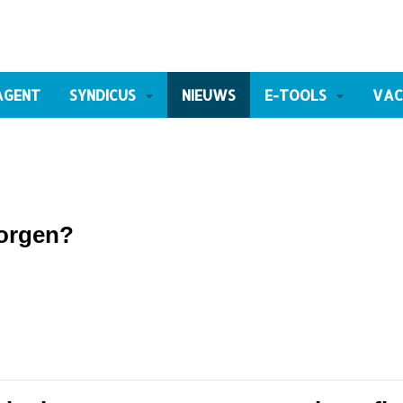
AGENT
SYNDICUS
NIEUWS
E-TOOLS
VAC
borgen?