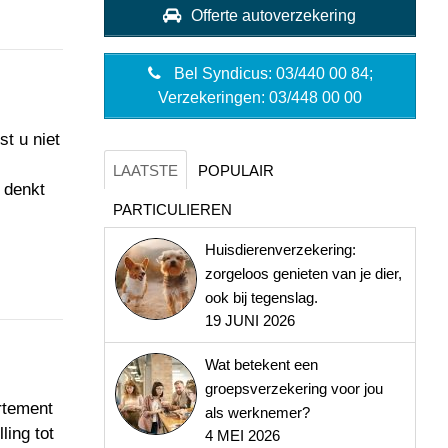
Offerte autoverzekering
Bel Syndicus: 03/440 00 84;
Verzekeringen: 03/448 00 00
t u niet
LAATSTE
POPULAIR
 denkt
PARTICULIEREN
Huisdierenverzekering:
zorgeloos genieten van je dier,
ook bij tegenslag.
19 JUNI 2026
Wat betekent een
groepsverzekering voor jou
rtement
als werknemer?
ling tot
4 MEI 2026